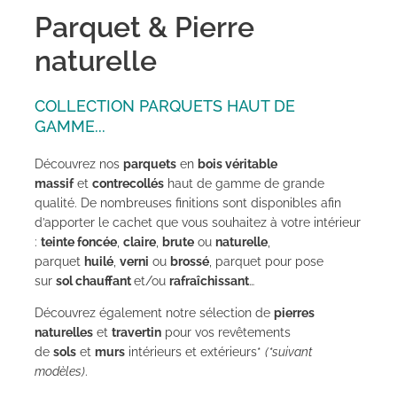
Parquet & Pierre
naturelle
COLLECTION PARQUETS HAUT DE
GAMME...
Découvrez nos
parquets
en
bois véritable
massif
et
contrecollés
haut de gamme de grande
qualité.
De nombreuses finitions sont disponibles afin
d’apporter le cachet que vous souhaitez à votre intérieur
:
t
einte foncée
,
claire
,
brute
ou
naturelle
,
parquet
huilé
,
verni
ou
brossé
, parquet pour pose
sur
sol chauffant
et/ou
rafraîchissant
…
Découvrez également notre sélection de
pierres
naturelles
et
travertin
pour vos revêtements
de
sols
et
murs
intérieurs et extérieurs*
(*suivant
modèles)
.