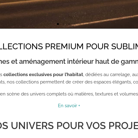
 vie à l’unique, e
LLECTIONS PREMIUM POUR SUBLIM
cialisé dans l'aménagement d'espaces à Montpellier dans l'
ines et aménagement intérieur haut de gam
arrelage, parquet, porte d'intérieur, dressing, mobilier, lumi
es
collections exclusives pour l’habitat
, dédiées au carrelage, au
NOTRE MÉTIER
 nos collections permettent de créer des espaces élégants, co
n scène des univers complets où matières, textures et volumes d
En savoir +
S UNIVERS POUR VOS PROJ