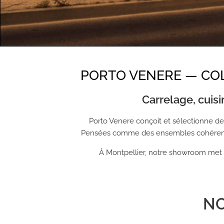
Donner
PORTO VENERE — CO
Porto Venere : magasin spé
Carrelage, cuis
bain, c
Porto Venere conçoit et sélectionne d
Pensées comme des ensembles cohérents,
À Montpellier, notre showroom met e
NO