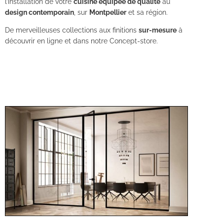
l’installation de votre
cuisine équipée de qualité
au
design contemporain
, sur
Montpellier
et sa région.
De merveilleuses collections aux finitions
sur-mesure
à
découvrir en ligne et dans notre Concept-store.