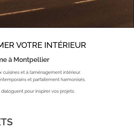
nsemble
ER VOTRE INTÉRIEUR
Hérault : cuisine, salle de
me à Montpellier
naire...
x cuisines et à l’aménagement intérieur.
ntemporains et parfaitement harmonisés.
ialoguent pour inspirer vos projets.
ETS