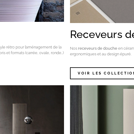
Receveurs d
tyle rétro pour l’aménagement de la
Nos
receveurs de douche
en céram
is et formats (carrée, ovale, ronde…)
ergonomiques et au design épuré.
VOIR LES COLLECTIO