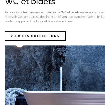
WC et bidets
Retrouvez notre gamme de
cuvettes de WC
et
bidets
en version suspen
réservoir. Ces produits se déclinent en céramique blanche mate et brilla
couleurs apportant de l’originalité à votre intérieur.
VOIR LES COLLECTIONS