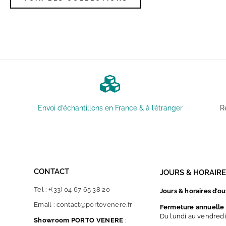
Envoi d’échantillons en France & à l’étranger
R
CONTACT
JOURS & HORAIR
Tel : +(33) 04 67 65 38 20
Jours & horaires d’o
Email : contact@portovenere.fr
Fermeture annuelle 
Du lundi au vendred
Showroom PORTO VENERE
: