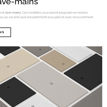
ave-mains
s
et
lave-mains
. Ces modèles vous seront proposés en version
ou au sol ainsi qu’à encastrement sous plan et avec recouvrement.
NS