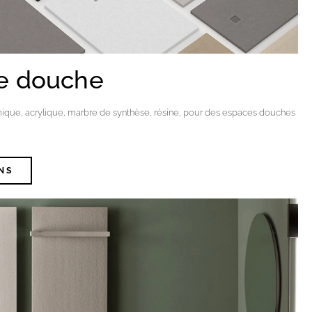
e douche
ique, acrylique, marbre de synthèse, résine, pour des espaces douches
NS