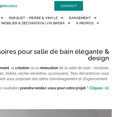
CONTACT
PROMOS
PARQUET – PIERRE & VINYLE
RANGEMENT
MOBILIER & DÉCORATION | VIA BRERA
A PROPOS
soires pour salle de bain élégante &
design
ement
, la
création
ou la
rénovation
de la salle de bain : meubles,
 wc, bidets, sèche-serviettes, accessoires… Nos décoratrices vous
uvent vous proposer des idées d’aménagement et d’agencement.
s souhaitez
prendre rendez-vous pour votre projet
?
Cliquez- ici