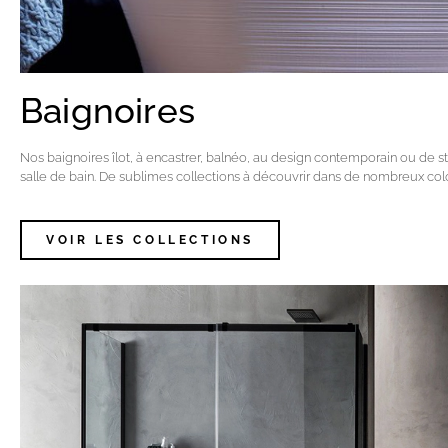
Baignoires
Nos baignoires îlot, à encastrer, balnéo, au design contemporain ou de s
salle de bain. De sublimes collections à découvrir dans de nombreux color
VOIR LES COLLECTIONS