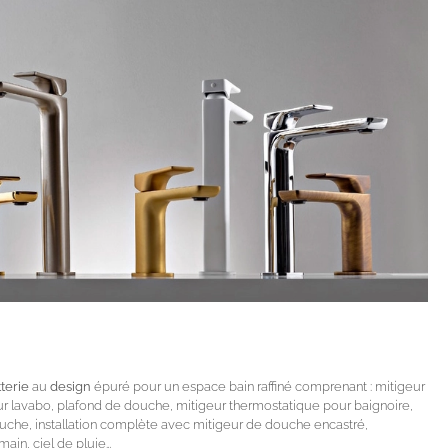
terie
au
design
épuré pour un espace bain raffiné comprenant : mitigeur
r lavabo, plafond de douche, mitigeur thermostatique pour baignoire,
uche, installation complète avec mitigeur de douche encastré,
in, ciel de pluie…