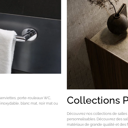
Collections 
serviettes, porte-rouleaux WC,
 inoxydable, blanc mat, noir mat ou
Découvrez nos collections de salle
personnalisables. Découvrez des sa
matériaux de grande qualité et des fi