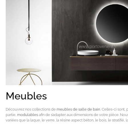
Meubles
Découvrez nos collections de
meubles de salle de bain
. Celles-ci sont,
partie,
modulables
afin de s’adapter aux dimensions de votre pièce. No
variées que la laque, le verre, la résine aspect béton, le bois, le stratifié,