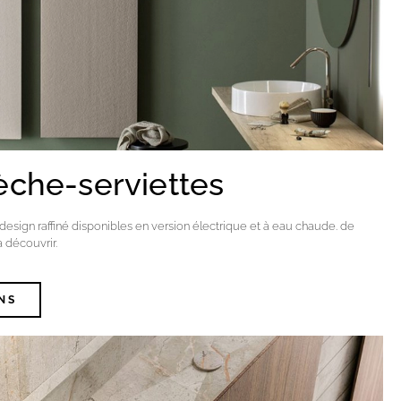
èche-serviettes
design raffiné disponibles en version électrique et à eau chaude. de
à découvrir.
NS