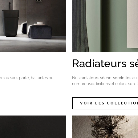
Radiateurs s
c ou sans porte, battantes ou
Nos
radiateurs sèche-serviettes
au 
nombreuses finitions et coloris sont 
VOIR LES COLLECTIO