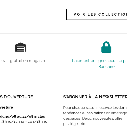
VOIR LES COLLECTIO
etrait gratuit en magasin
Paiement en ligne sécurisé p
Bancaire
ES D’OUVERTURE
S'ABONNER À LA NEWSLETTE
uverture
Pour
chaque saison
, recevez les
dern
tendances & inspirations
en aménag
du 15/08 au 22/08 inclus
d’espaces : Déco, nouveautés, offre
i : 8h30/12h30 – 14h/18h30
privilège, etc.