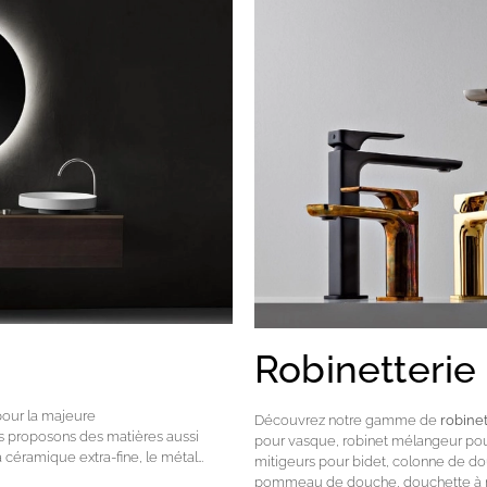
Robinetterie
 pour la majeure
Découvrez notre gamme de
robinet
us proposons des matières aussi
pour vasque, robinet mélangeur pou
 la céramique extra-fine, le métal…
mitigeurs pour bidet, colonne de do
pommeau de douche, douchette à ma