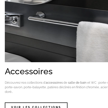
Accessoires
Découvrez nos collections d’
accessoires
de
salle de bain
et WC : porte-
porte-savon, porte-balayette, patères déclinés en finition chromée, acier
doré…
VOIR LES COLLECTIONS