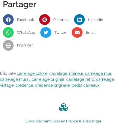
Partager
Facebook
Pinterest
LinkedIn
WhatsApp
Twitter
Email
Imprimer
Étiqueté
carrelage coloré
,
carrelage intérieur
,
carrelage mur
,
carrelage mural
,
carrelage original
,
carrelage rétro
,
carrelage
vintage
,
crédence
,
crédence originale
,
petits carreaux
Envoi d’échantillons en France & à l’étranger