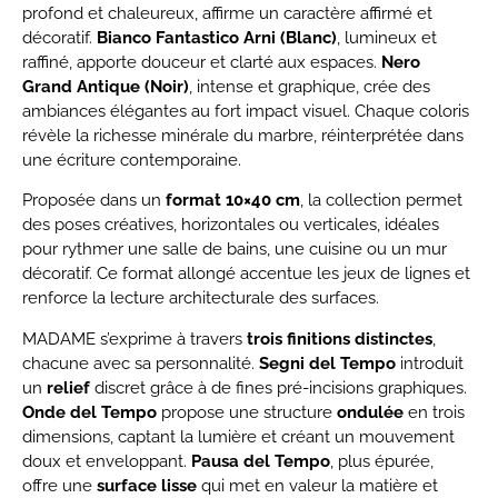
profond et chaleureux, affirme un caractère affirmé et
décoratif.
Bianco Fantastico Arni (Blanc)
, lumineux et
raffiné, apporte douceur et clarté aux espaces.
Nero
Grand Antique (Noir)
, intense et graphique, crée des
ambiances élégantes au fort impact visuel. Chaque coloris
révèle la richesse minérale du marbre, réinterprétée dans
une écriture contemporaine.
Proposée dans un
format 10×40 cm
, la collection permet
des poses créatives, horizontales ou verticales, idéales
pour rythmer une salle de bains, une cuisine ou un mur
décoratif. Ce format allongé accentue les jeux de lignes et
renforce la lecture architecturale des surfaces.
MADAME s’exprime à travers
trois finitions distinctes
,
chacune avec sa personnalité.
Segni del Tempo
introduit
un
relief
discret grâce à de fines pré-incisions graphiques.
Onde del Tempo
propose une structure
ondulée
en trois
dimensions, captant la lumière et créant un mouvement
doux et enveloppant.
Pausa del Tempo
, plus épurée,
offre une
surface lisse
qui met en valeur la matière et