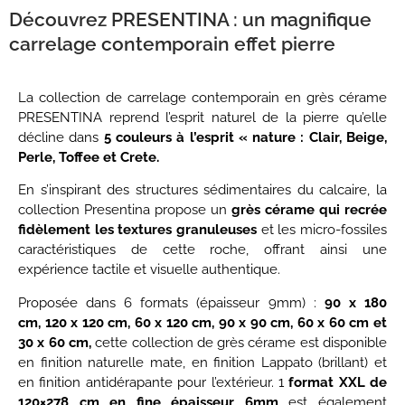
Découvrez PRESENTINA : un magnifique
carrelage contemporain effet pierre
La collection de carrelage contemporain en grès cérame
PRESENTINA reprend l’esprit naturel de la pierre qu’elle
décline dans
5 couleurs à l’esprit « nature : Clair, Beige,
Perle, Toffee et Crete.
En s’inspirant des structures sédimentaires du calcaire, la
collection Presentina propose un
grès cérame qui recrée
fidèlement les textures granuleuses
et les micro-fossiles
caractéristiques de cette roche, offrant ainsi une
expérience tactile et visuelle authentique.
Proposée dans 6 formats (épaisseur 9mm) :
90 x 180
cm,
12
0 x 120 cm,
60 x 120 cm, 90 x 90 cm, 60 x 60 cm et
30 x 60 cm,
cette collection de grès cérame est disponible
en finition naturelle mate, en finition Lappato (brillant) et
en finition antidérapante pour l’extérieur. 1
format XXL de
120×278 cm en fine épaisseur 6mm
est également