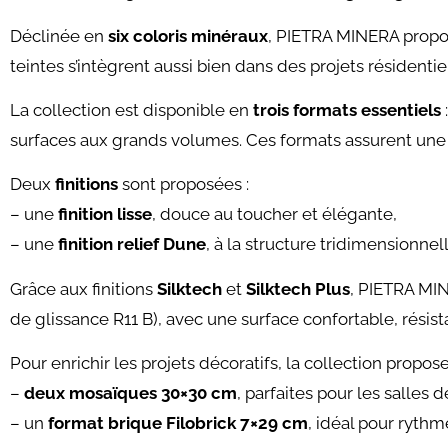
Déclinée en
six coloris minéraux
, PIETRA MINERA propos
teintes s’intègrent aussi bien dans des projets résident
La collection est disponible en
trois formats essentiels
surfaces aux grands volumes. Ces formats assurent une gr
Deux
finitions
sont proposées :
– une
finition lisse
, douce au toucher et élégante,
– une
finition relief Dune
, à la structure tridimensionnell
Grâce aux finitions
Silktech
et
Silktech Plus
, PIETRA MI
de glissance R11 B)
, avec une surface confortable, résis
Pour enrichir les projets décoratifs, la collection propos
–
deux mosaïques 30×30 cm
, parfaites pour les salles 
– un
format brique Filobrick 7×29 cm
, idéal pour ryth