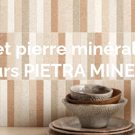
et pierre minéra
urs PIETRA MIN