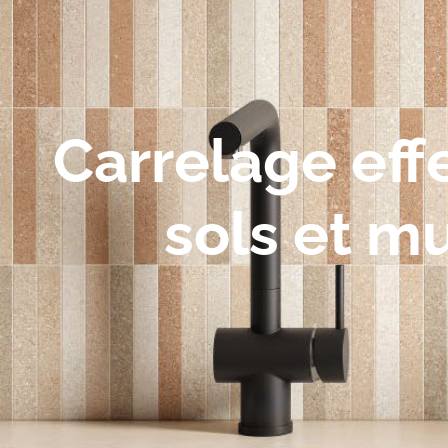
Carrelage eff
sols et m