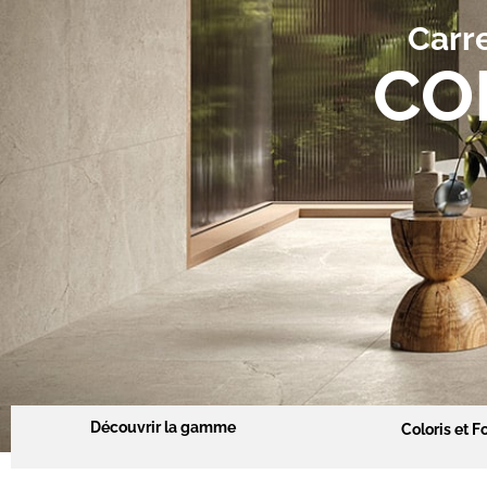
Carre
CO
Découvrir la gamme
Coloris et F