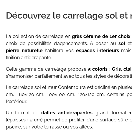
Découvrez le carrelage sol et
La collection de carrelage en
grès cérame de 1er choi
choix de possibilités d’agencements. A poser au
sol
e
pierre naturelle
habillera vos
espaces intérieurs
mais 
finition antidérapante.
Cette gamme de carrelage propose
5 coloris
:
Gris, cla
s’harmoniser parfaitement avec tous les styles de décorati
Le carrelage sol et mur Contempura est décliné en plusi
cm, 60×120 cm, 100×100 cm, 120×120 cm, certains pour 
l’extérieur.
Un format de
dalles antidérapantes
grand format
(épaisseur 2 cm)
permet de profiter d’une surface sûre 
piscine, sur votre terrasse ou vos allées.