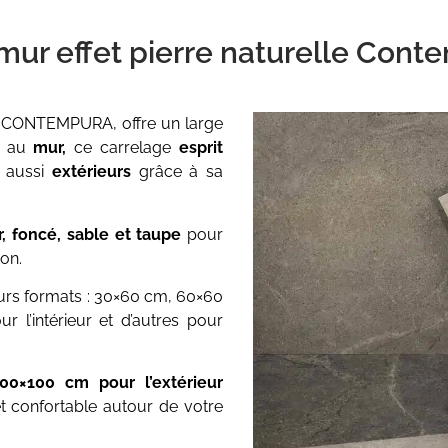
 mur effet pierre naturelle Con
x
CONTEMPURA, offre un large
t au
mur,
ce carrelage
esprit
aussi
extérieurs
grâce à sa
ir, foncé, sable et taupe
pour
on.
eurs
formats : 30×60 cm, 60×60
l’intérieur et d’autres pour
100×100 cm
pour l’extérieur
et confortable autour de votre