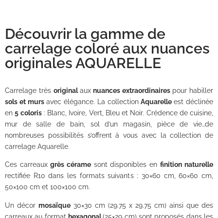
Découvrir la gamme de
carrelage coloré aux nuances
originales AQUARELLE
Carrelage très
original
aux
nuances extraordinaires
pour habiller
sols et murs
avec élégance. La collection
Aquarelle
est déclinée
en
5 coloris
: Blanc, Ivoire, Vert, Bleu et Noir. Crédence de cuisine,
mur de salle de bain, sol d’un magasin, pièce de vie…de
nombreuses possibilités s’offrent à vous avec la collection de
carrelage Aquarelle.
Ces carreaux
grès cérame
sont disponibles en
finition naturelle
rectifiée R10 dans les formats suivants : 30×60 cm, 60×60 cm,
50×100 cm et 100×100 cm.
Un décor
mosaïque
30×30 cm (29.75 x 29.75 cm) ainsi que des
carreaux au format
hexagonal
(25×29 cm) sont proposés dans les