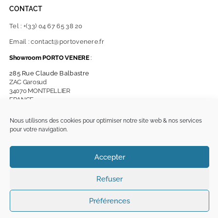
CONTACT
Tel : +(33) 04 67 65 38 20
Email : contact@portovenere.fr
Showroom PORTO VENERE
:
285 Rue Claude Balbastre
ZAC Garosud
34070 MONTPELLIER
FRANCE
Nous utilisons des cookies pour optimiser notre site web & nos services
JOURS & HORAIRES D’OUVERTURE
pour votre navigation.
Jours & horaires d’ouverture
Accepter
Fermeture annuelle du 15/08 au 22/08 inclus
Du lundi au vendredi : 8h30/12h30 – 14h/18h30
Refuser
& le samedi : 9h/12h30
juillet – août fermeture le samedi après-midi
Préférences
*** Prise de Rendez-vous recommandée ***
Une question ?