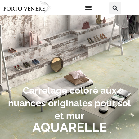
Carrelage coloré aux
nuances originales pour sol
et mur
AQUARELLE