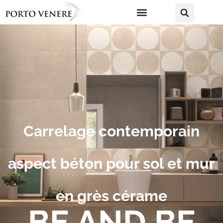
Carrelage contemporain
aspect béton pour sol et mur
en grès cérame
BE AND BE