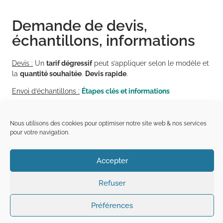
Demande de devis,
échantillons, informations
Devis :
Un
tarif dégressif
peut s’appliquer selon le modèle et
la
quantité souhaitée
.
Devis rapide
.
Envoi d’échantillons :
Étapes clés et informations
Livraison en France
Métropolitaine
, le délai d’expédition peut
varier de 3 à 20 jours en fonction de la disponibilité de la
Nous utilisons des cookies pour optimiser notre site web & nos services
référence.
Livraison en Corse, DROM
(
Département et Région
pour votre navigation.
d’Outre-Mer)
& à l’étranger
:
délais &
conditions spécifiques à
prévoir.
Accepter
50%
Refuser
Demande de
Préférences
Une question ?