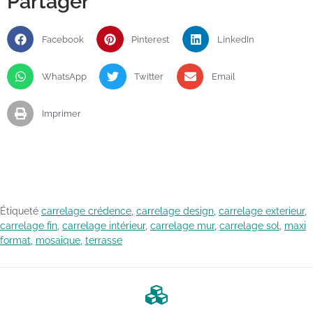
Partager
Facebook
Pinterest
LinkedIn
WhatsApp
Twitter
Email
Imprimer
Étiqueté
carrelage crédence
,
carrelage design
,
carrelage exterieur
,
carrelage fin
,
carrelage intérieur
,
carrelage mur
,
carrelage sol
,
maxi
format
,
mosaique
,
terrasse