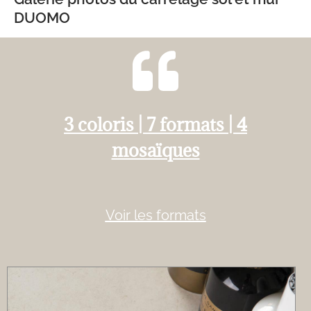
DUOMO
3 coloris | 7 formats | 4
mosaïques
Voir les formats