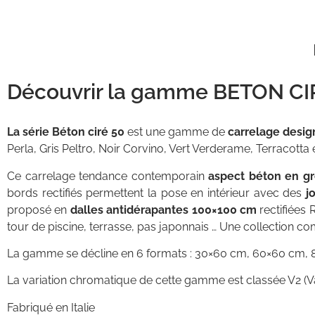
Découvrir la gamme BETON CIRE
La série Béton ciré 50
est une gamme de
carrelage
desi
Perla, Gris Peltro, Noir Corvino, Vert Verderame, Terracotta 
Ce carrelage tendance contemporain
aspect
béton
en g
bords rectifiés permettent la pose en intérieur avec des
j
proposé en
dalles antidérapantes
100×100 cm
rectifiées 
tour de piscine, terrasse, pas japonnais … Une collection c
La gamme se décline en 6 formats : 30×60 cm, 60×60 cm, 
La variation chromatique de cette gamme est classée V2 (Var
Fabriqué en Italie