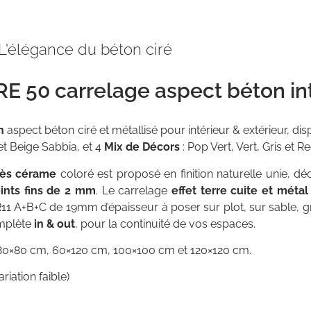
L'élégance du béton ciré
 50 carrelage aspect béton int
gn
aspect béton ciré et métallisé pour intérieur & extérieur, di
et Beige Sabbia, et 4
Mix de Décors
: Pop Vert, Vert, Gris et Re
rès cérame
coloré est proposé en finition naturelle unie, dé
oints fins de 2 mm
. Le carrelage
effet terre cuite et métal
R11 A+B+C de 19mm d’épaisseur à poser sur plot, sur sable, gr
omplète
in & out
, pour la continuité de vos espaces.
80×80 cm, 60×120 cm, 100×100 cm et 120×120 cm.
iation faible)