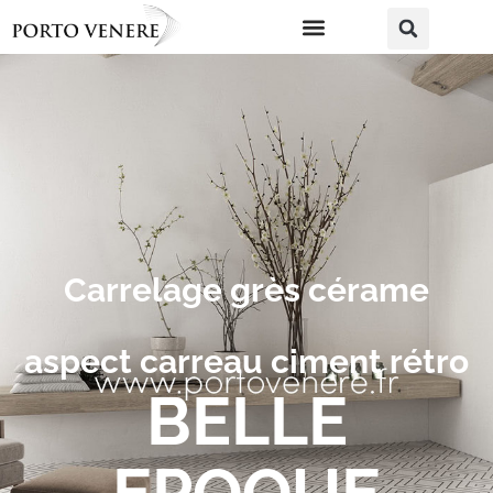
Carrelage grès cérame
aspect carreau ciment rétro
BELLE