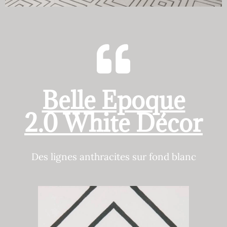
Belle Epoque
2.0 White Décor
Des lignes anthracites sur fond blanc