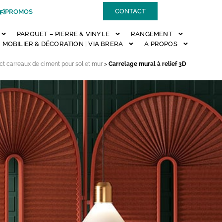
CONTACT
PROMOS
PARQUET – PIERRE & VINYLE
RANGEMENT
MOBILIER & DÉCORATION | VIA BRERA
A PROPOS
ect carreaux de ciment pour sol et mur
>
Carrelage mural à relief 3D