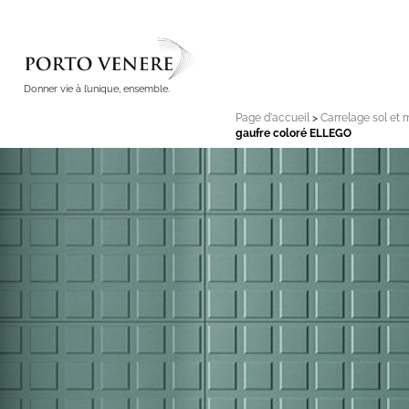
Donner vie à l’unique, ensemble.
Page d'accueil
>
Carrelage sol et 
gaufre coloré ELLEGO