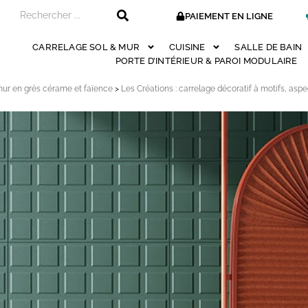
PAIEMENT EN LIGNE
CARRELAGE SOL & MUR
CUISINE
SALLE DE BAIN
PORTE D’INTÉRIEUR & PAROI MODULAIRE
mur en grès cérame et faïence
>
Les Créations : carrelage décoratif à motifs, asp