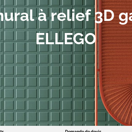
ural à relief 3D g
ELLEGO
ts
Demande de devis