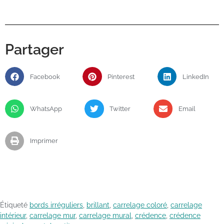
Partager
Facebook
Pinterest
LinkedIn
WhatsApp
Twitter
Email
Imprimer
Étiqueté
bords irréguliers
,
brillant
,
carrelage coloré
,
carrelage
intérieur
,
carrelage mur
,
carrelage mural
,
crédence
,
crédence