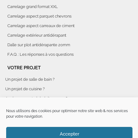
Carrelage grand format XXL
Carrelage aspect parquet chevrons
Carrelage aspect carreaux de ciment
Carrelage extérieur antidérapant
Dalle sur plot antidérapante 20mm
F.A.Q. : Les réponses à vos questions
VOTRE PROJET
Un projet de salle de bain ?
Un projet de cuisine ?
Aménagement global d'espaces ?
Rénovation d'hôtel clé en main
Nous utilisons des cookies pour optimiser notre site web & nos services
pour votre navigation.
INFORMATIONS LÉGALES
Politique de confidentialité
Accepter